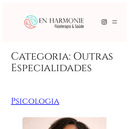
Pular
para
o
Instagr
conteúdo
Categoria:
Outras
Especialidades
Psicologia